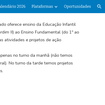
alendário 2026
Plataformas
Oportunidades
ion
o oferece ensino da Educação Infantil
Jardim II) ao Ensino Fundamental (do 1º ao
as atividades e projetos de ação
apenas no turno da manhã (
n
ão temos
ral
). No turno da tarde temos
projetos
os
.