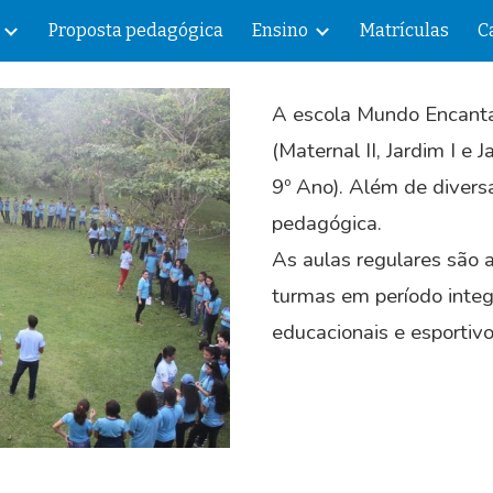
Proposta pedagógica
Ensino
Matrículas
C
ip to main content
Skip to navigat
A escola Mundo Encantad
(Maternal II, Jardim I e 
9º Ano). Além de divers
pedagógica.
As aulas regulares são 
turmas em período integ
educacionais e esportiv