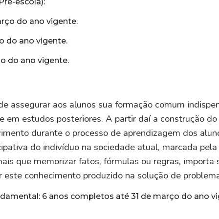
Pré-escola):
arço do ano vigente.
o do ano vigente.
ço do ano vigente.
de assegurar aos alunos sua formação comum indispens
 e em estudos posteriores. A partir daí a construção d
imento durante o processo de aprendizagem dos aluno
icipativa do indivíduo na sociedade atual, marcada pel
ais que memorizar fatos, fórmulas ou regras, importa
lizar este conhecimento produzido na solução de problem
ndamental
:
6 anos completos até 31 de março do ano v